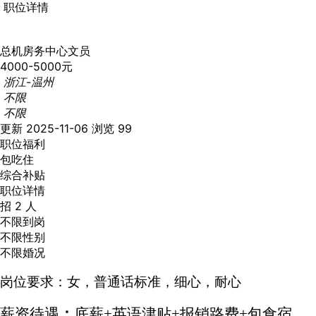
职位详情
总机房务中心文员
4000-5000元
浙江-温州
不限
不限
更新 2025-11-06
浏览 99
职位福利
包吃住
综合补贴
职位详情
招 2 人
不限到岗
不限性别
不限婚况
岗位
要求
：
女，普通话标准，细心，耐心
薪资待遇
：
底薪
+
英语津贴
+报销路费+包食宿