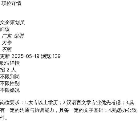
职位详情
文企策划员
面议
广东-深圳
大专
不限
更新 2025-05-19
浏览 139
职位详情
招 2 人
不限到岗
不限性别
不限婚况
岗位要求：
1
.
大专以上学历
；
2
.
汉语言文学专业优先考虑
；
3
.
具
有一定的沟通与协调能力，具备一定的文字基础
；
4
.
熟悉办公软
件
。