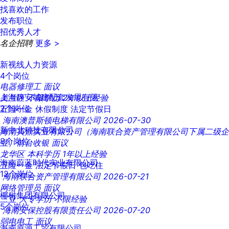
找喜欢的工作
发布职位
招优秀人才
名企招聘
更多 >
新视线人力资源
4个岗位
电器修理工
面议
上海静安城建配套发展有限
美兰区
不限学历
2年以上经验
2个岗位
五险一金
休假制度
法定节假日
海南澳普斯顿电梯有限公司
2026-07-30
新中北科技有限公司
海南寅鼎实业有限公司（海南联合资产管理有限公司下属二级企
8个岗位
业）前台收银
面议
龙华区
本科学历
1年以上经验
海南蔚蓝时代实业有限公司
五险一金
法定节假日
包吃住
12个岗位
海南联合资产管理有限公司
2026-07-21
网络管理员
面议
椰树集团有限公司
三亚
大专学历
不限经验
5个岗位
海南安保控股有限责任公司
2026-07-20
弱电电工
面议
海南原源工贸有限公司