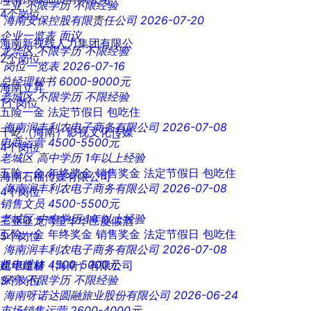
三亚
不限学历
不限经验
4个岗位
海南安保控股有限责任公司
2026-07-20
企业一览表
面议
海南新视线人力集团有限公
龙华区
不限学历
不限经验
2个岗位
岗位一览表
2026-07-16
总经理秘书
6000-9000元
海南立昇
老城区
不限学历
不限经验
1个岗位
五险一金
法定节假日
包吃住
海南润丰利农电子商务有限公司
2026-07-08
千屹（海南）影视文化传媒
电商运营
4500-5500元
4个岗位
老城区
高中学历
1年以上经验
五险一金
年终奖金
销售奖金
法定节假日
包吃住
海南石榴传媒有限公司
海南润丰利农电子商务有限公司
2026-07-08
4个岗位
销售文员
4500-5500元
老城区
中专学历
1年以上经验
三亚亚龙湾星华华邑度假酒
五险一金
年终奖金
销售奖金
法定节假日
包吃住
5个岗位
海南润丰利农电子商务有限公司
2026-07-08
机电维修
4500-5000元
建华建材（海南）有限公司
保亭
不限学历
不限经验
3个岗位
海南呀诺达圆融旅业股份有限公司
2026-06-24
市场销售运营
2600-4000元