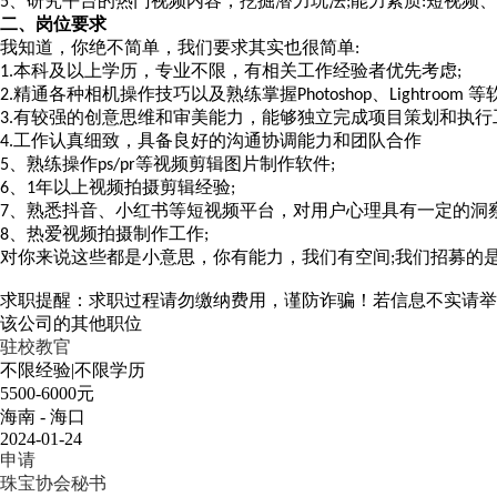
、研究平台的热门视频内容，挖掘潜力玩法
能力素质
短视频、
5
;
:
二、
岗
位要求
我知道，你绝不简单，我们要求其实也很简单
:
本科及以上学历，专业不限，有相关工作经验者优先考虑
1.
;
精通各种相机操作技巧以及熟练掌握
、
等
2.
Photoshop
Lightroom
有较强的创意思维和审美能力，能够独立完成项目策划和执行
3.
工作认真细致，具备良好的沟通协调能力和团队合作
4.
、熟练操作
等视频剪辑图片制作软件
5
ps/pr
;
、
年以上视频拍摄剪辑经验
6
1
;
、熟悉抖音、小红书等短视频平台，对用户心理具有一定的洞
7
、热爱视频拍摄制作工作
8
;
对你来说这些都是小意思，你有能力，我们有空间
我们招募的
;
求职提醒：求职过程请勿缴纳费用，谨防诈骗！若信息不实请举
该公司的其他职位
驻校教官
不限经验
|
不限学历
5500-6000元
海南 - 海口
2024-01-24
申请
珠宝协会秘书