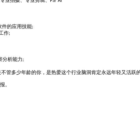
专业拍摄、专业剪辑、
PS/ AI
软件的应用技能
;
工作
;
察分析能力
;
是不管多少年龄的你，是热爱这个行业脑洞肯定永远年轻又活跃
报。