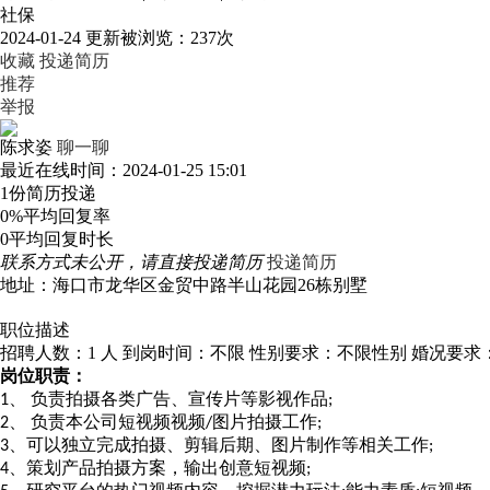
社保
2024-01-24 更新
被浏览：
237次
收藏
投递简历
推荐
举报
陈求姿
聊一聊
最近在线时间：2024-01-25 15:01
1份
简历投递
0%
平均回复率
0
平均回复时长
联系方式未公开，请直接投递简历
投递简历
地址：海口市龙华区金贸中路半山花园26栋别墅
职位描述
招聘人数：1 人
到岗时间：不限
性别要求：不限性别
婚况要求
岗
位职责：
负责拍摄各类广告、宣传片等影视作品
1、
;
负责本公司短视频视频
图片拍摄工作
2、
/
;
、可以独立完成拍摄、剪辑后期、图片制作等相关工作
3
;
、策划产品拍摄方案，输出创意短视频
4
;