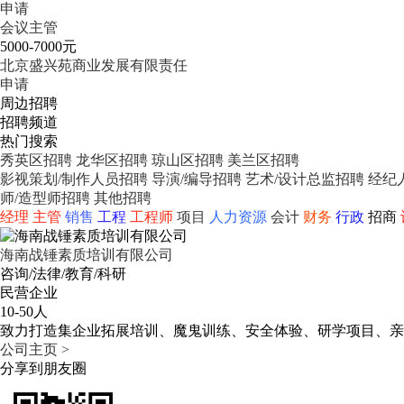
申请
会议主管
5000-7000元
北京盛兴苑商业发展有限责任
申请
周边招聘
招聘频道
热门搜索
秀英区招聘
龙华区招聘
琼山区招聘
美兰区招聘
影视策划/制作人员招聘
导演/编导招聘
艺术/设计总监招聘
经纪
师/造型师招聘
其他招聘
经理
主管
销售
工程
工程师
项目
人力资源
会计
财务
行政
招商
海南战锤素质培训有限公司
咨询/法律/教育/科研
民营企业
10-50人
致力打造集企业拓展培训、魔鬼训练、安全体验、研学项目、亲
公司主页 >
分享到朋友圈