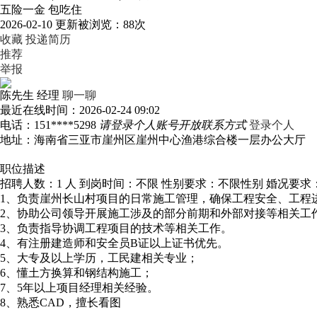
五险一金
包吃住
2026-02-10 更新
被浏览：
88次
收藏
投递简历
推荐
举报
陈先生
经理
聊一聊
最近在线时间：2026-02-24 09:02
电话：
151****5298
请登录个人账号开放联系方式
登录个人
地址：海南省三亚市崖州区崖州中心渔港综合楼一层办公大厅
职位描述
招聘人数：1 人
到岗时间：不限
性别要求：不限性别
婚况要求
1、负责崖州长山村项目的日常施工管理，确保工程安全、工程
2、协助公司领导开展施工涉及的部分前期和外部对接等相关工
3、负责指导协调工程项目的技术等相关工作。
4、有注册建造师和安全员B证以上证书优先。
5、大专及以上学历，工民建相关专业；
6、懂土方换算和钢结构施工；
7、5年以上项目经理相关经验。
8、熟悉CAD，擅长看图