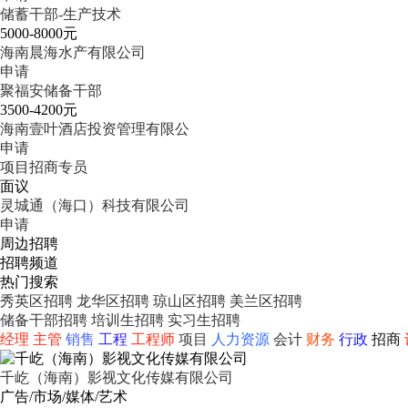
储蓄干部-生产技术
5000-8000元
海南晨海水产有限公司
申请
聚福安储备干部
3500-4200元
海南壹叶酒店投资管理有限公
申请
项目招商专员
面议
灵城通（海口）科技有限公司
申请
周边招聘
招聘频道
热门搜索
秀英区招聘
龙华区招聘
琼山区招聘
美兰区招聘
储备干部招聘
培训生招聘
实习生招聘
经理
主管
销售
工程
工程师
项目
人力资源
会计
财务
行政
招商
千屹（海南）影视文化传媒有限公司
广告/市场/媒体/艺术