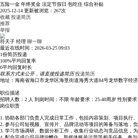
五险一金
年终奖金
法定节假日
包吃住
综合补贴
2025-12-14 更新
被浏览：
267次
收藏
投递简历
推荐
举报
符天子
经理
聊一聊
最近在线时间：2026-03-25 09:03
1份
简历投递
100%
平均回复率
0
平均回复时长
联系方式未公开，请直接投递简历
投递简历
地址：海南省海口市龙华区海垦街道海秀大道84号龙华数字经济产业
职位描述
招聘人数：2 人
到岗时间：不限
年龄要求：25-40周岁
性别要求
岗位职责
1. 协助各部门负责人完成日常工作，包括内容策划、项目执
2. 参与公司短视频、宣传片、品牌活动等项目的筹备与落地，
3. 学习市场调研、数据分析工作，收集行业动态与竞品信息，
4. 配合完成公司品牌IP孵化、新媒体账号运营等相关任务，参