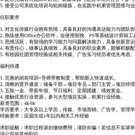
5. 接受公司系统化培训与轮岗锻炼，在实践中积累管理思维与
任职要求
1. 对文化传媒行业抱有热情，具备良好的沟通表达能力与团队
2. 熟练使用Office办公软件，会使用剪映、PS等基础设计剪辑
3. 思维活跃，有较强的学习能力与问题解决能力，具备创新意
4. 有责任心，做事认真细致，具备良好的职业素养，能够积极
5. 有校园社团管理经验或相关传媒、广告实习经历者优先考虑。
福利待遇
1. 完善的岗前培训+导师带教制度，帮助新人快速成长。
2. 清晰的晋升通道：储备干部→项目专员→部门主管→项目经
3. 五险一金、带薪年假、节日福利、定期团建、绩效奖金。
4. 接触优质行业资源，参与大型项目实操，积累行业经验。
薪资范围：4k-6k
学历要求：大专及以上学历，传媒、市场营销、广告学、管理学
经验要求：应届生或1年以内相关工作经验
求职提醒：求职过程请勿缴纳费用，谨防诈骗！若信息不实请举
该公司的其他职位