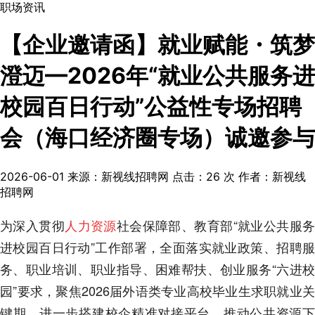
职场资讯
【企业邀请函】就业赋能・筑梦
澄迈—2026年“就业公共服务进
校园百日行动”公益性专场招聘
会（海口经济圈专场）诚邀参与
2026-06-01
来源：新视线招聘网
点击：
26
次
作者：新视线
招聘网
为深入贯彻
人力资源
社会保障部、教育部“就业公共服
进校园百日行动”工作部署，全面落实就业政策、招聘服
务、职业培训、职业指导、困难帮扶、创业服务“六进校
园”要求，聚焦2026届外语类专业高校毕业生求职就业关
键期，进一步搭建校企精准对接平台，推动公共资源下