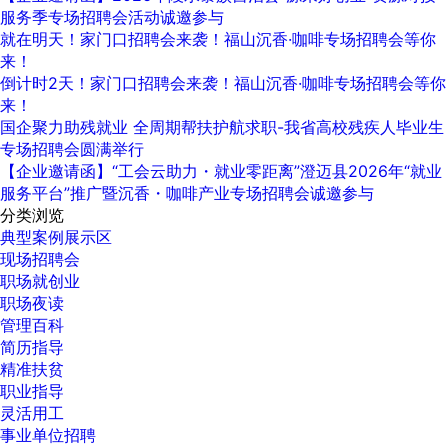
服务季专场招聘会活动诚邀参与
就在明天！家门口招聘会来袭！福山沉香·咖啡专场招聘会等你
来！
倒计时2天！家门口招聘会来袭！福山沉香·咖啡专场招聘会等你
来！
国企聚力助残就业 全周期帮扶护航求职-我省高校残疾人毕业生
专场招聘会圆满举行
【企业邀请函】“工会云助力・就业零距离”澄迈县2026年“就业
服务平台”推广暨沉香・咖啡产业专场招聘会诚邀参与
分类浏览
典型案例展示区
现场招聘会
职场就创业
职场夜读
管理百科
简历指导
精准扶贫
职业指导
灵活用工
事业单位招聘