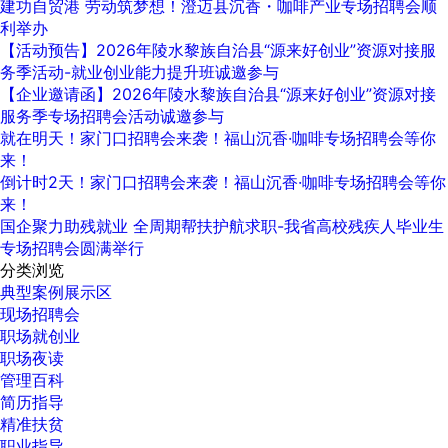
建功自贸港 劳动筑梦想！‍澄迈县沉香・咖啡产业专场招聘会顺
利举办
【活动预告】2026年陵水黎族自治县“源来好创业”资源对接服
务季活动-就业创业能力提升班诚邀参与
【企业邀请函】2026年陵水黎族自治县“源来好创业”资源对接
服务季专场招聘会活动诚邀参与
就在明天！家门口招聘会来袭！福山沉香·咖啡专场招聘会等你
来！
倒计时2天！家门口招聘会来袭！福山沉香·咖啡专场招聘会等你
来！
国企聚力助残就业 全周期帮扶护航求职-我省高校残疾人毕业生
专场招聘会圆满举行
分类浏览
典型案例展示区
现场招聘会
职场就创业
职场夜读
管理百科
简历指导
精准扶贫
职业指导