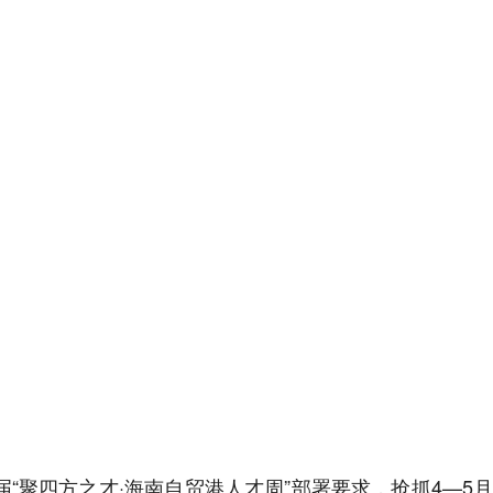
“聚四方之才·海南自贸港人才周”部署要求，抢抓4—5月