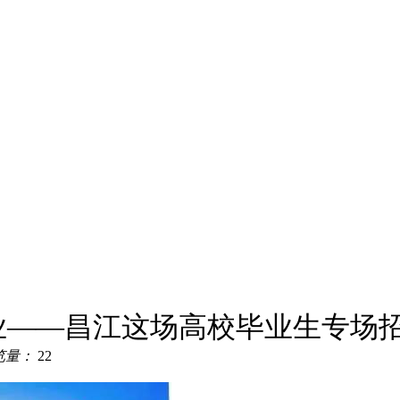
业——昌江这场高校毕业生专场招
览量：
22