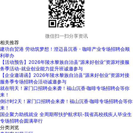
微信扫一扫分享资讯
相关推荐
建功自贸港 劳动筑梦想！‍澄迈县沉香・咖啡产业专场招聘会顺
利举办
【活动预告】2026年陵水黎族自治县“源来好创业”资源对接服
务季活动-就业创业能力提升班诚邀参与
【企业邀请函】2026年陵水黎族自治县“源来好创业”资源对接
服务季专场招聘会活动诚邀参与
就在明天！家门口招聘会来袭！福山沉香·咖啡专场招聘会等你
来！
倒计时2天！家门口招聘会来袭！福山沉香·咖啡专场招聘会等你
来！
国企聚力助残就业 全周期帮扶护航求职-我省高校残疾人毕业生
专场招聘会圆满举行
分类浏览