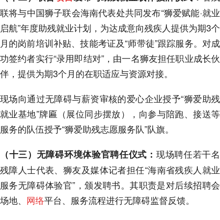
联将与中国狮子联会海南代表处共同发布“狮爱赋能·就业
启航”年度助残就业计划，为达成意向残疾人提供为期3个
月的岗前培训补贴、技能考证及“师带徒”跟踪服务。对成
功签约者实行“录用即结对”，由一名狮友担任职业成长伙
伴，提供为期3个月的在职适应与资源对接。
现场向通过无障碍与薪资审核的爱心企业授予“狮爱助残
就业基地”牌匾（展位同步摆放），向参与陪跑、接送等
服务的队伍授予“狮爱助残志愿服务队”队旗。
现场聘任若干
（十三）无障碍环境体验官聘任仪式：
残障人士代表、狮友及媒体记者担任“海南省残疾人就业
服务无障碍体验官”，颁发聘书。其职责是对后续招聘会
场地、
网络
平台、服务流程进行无障碍监督反馈。