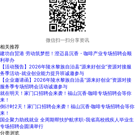
微信扫一扫分享资讯
相关推荐
建功自贸港 劳动筑梦想！‍澄迈县沉香・咖啡产业专场招聘会顺
利举办
【活动预告】2026年陵水黎族自治县“源来好创业”资源对接服
务季活动-就业创业能力提升班诚邀参与
【企业邀请函】2026年陵水黎族自治县“源来好创业”资源对接
服务季专场招聘会活动诚邀参与
就在明天！家门口招聘会来袭！福山沉香·咖啡专场招聘会等你
来！
倒计时2天！家门口招聘会来袭！福山沉香·咖啡专场招聘会等你
来！
国企聚力助残就业 全周期帮扶护航求职-我省高校残疾人毕业生
专场招聘会圆满举行
分类浏览